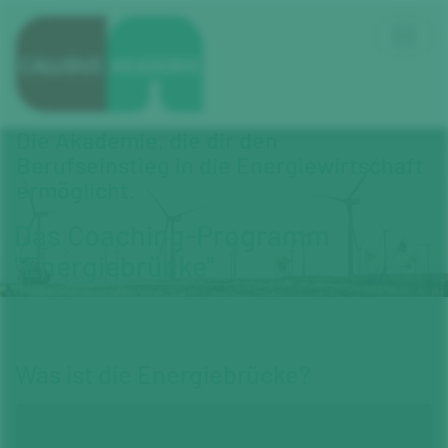
Die Akademie, die dir den
Berufseinstieg in die Energiewirtschaft
ermöglicht.
Das Coaching-Programm
"Energiebrücke"
Was ist die Energiebrücke?