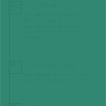
Profiling
Unter Zuhilfe­nahme psycholo­gisch
fundierter Methoden gemeinsame
Einordnung deiner Interessen und
bisherigen Erfahrungen im Kontext der
Energiewirtschaft.
Berufsberatung
Einordnung möglicher beruf­licher Perspek­
tiven in der Energie­wirtschaft.