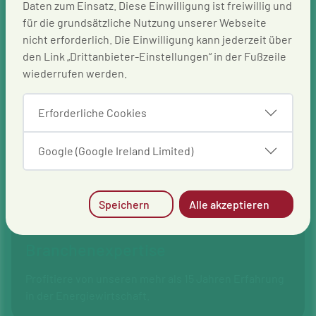
Daten zum Einsatz. Diese Einwilligung ist freiwillig und
für die grundsätzliche Nutzung unserer Webseite
nicht erforderlich. Die Einwilligung kann jederzeit über
den Link „Drittanbieter-Einstellungen“ in der Fußzeile
wiederrufen werden.
Umfang
Flexible Teilnahme an einzelnen
Erforderliche Cookies
Programmbestandteilen innerhalb eines Zeitraums
von etwa 1–2 Monaten möglich
Google (Google Ireland Limited)
Speichern
Alle akzeptieren
Branchenexpertise
Profitiere von unseren mehr als 15 Jahren Erfahrung
in der Energiewirtschaft.