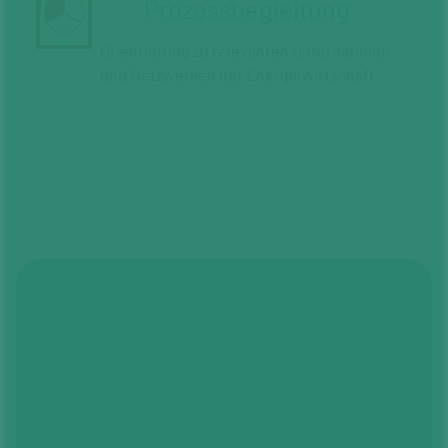
Prozessbegleitung
Orientierung zu relevanten Unternehmen
und Netzwerken der Energiewirtschaft.
Dich interessieren einzelne
Bausteine des Programms
besonders?
Lasse Dich in einem kostenlosen
Erstgespräch von uns beraten!