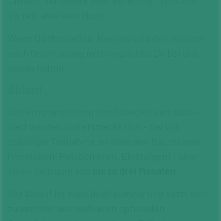
Umwelt, Handwerk oder Beratung – sind von
Vor­teil, aber kein Muss.
Wenn Du Moti­vation, Neugier und den Wunsch
nach Orientierung mit­bringst, bist Du bei uns
genau richtig.
Ablauf
Das Programm kann berufs­begleitend absol­
viert werden und erstreckt sich – bei voll­
ständiger Teil­nahme an allen drei Bau­steinen
(Verstehen, Positionieren, Einsteigen) – über
einen Zeit­raum von
bis zu drei Monaten
.
Der Ablauf ist indivi­duell plan­bar und setzt sich
zusammen aus mehreren optionalen