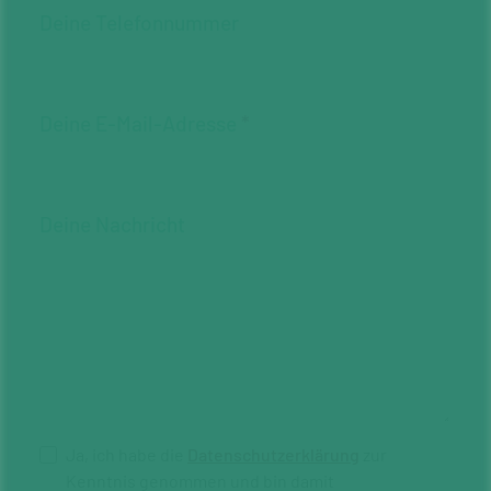
Deine Telefonnummer
Deine E-Mail-Adresse
Deine Nachricht
Ja, ich habe die
Datenschutzerklärung
zur
Kenntnis genommen und bin damit